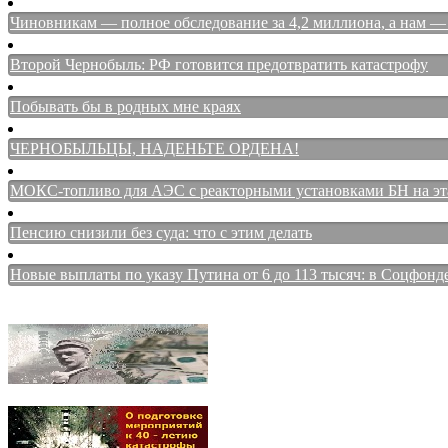
Чиновникам — полное обследование за 4,2 миллиона, а нам — 
Второй Чернобыль: РФ готовится предотвратить катастрофу
Побывать бы в родных мне краях
ЧЕРНОБЫЛЬЦЫ, НАДЕНЬТЕ ОРДЕНА!
МОКС-топливо для АЭС с реакторными установками БН на этап
Пенсию снизили без суда: что с этим делать
Новые выплаты по указу Путина от 6 до 113 тысяч: в Соцфонд