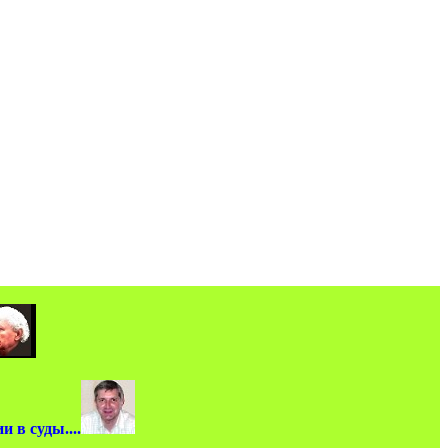
 в суды....