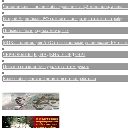
Чиновникам — полное обследование за 4,2 миллиона, а нам — 
Второй Чернобыль: РФ готовится предотвратить катастрофу
Побывать бы в родных мне краях
МОКС-топливо для АЭС с реакторными установками БН на этап
ЧЕРНОБЫЛЬЦЫ, НАДЕНЬТЕ ОРДЕНА!
Пенсию снизили без суда: что с этим делать
Колесо обозрения в Припяти все-таки работало