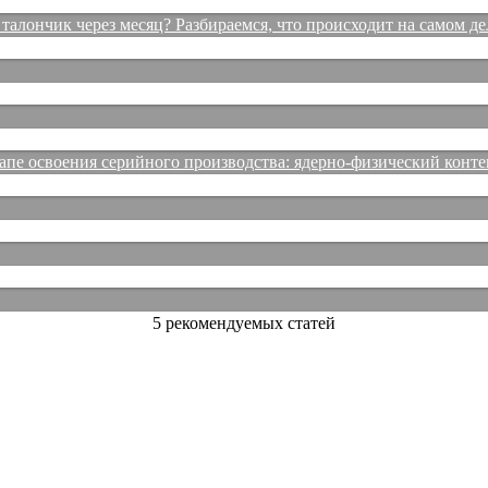
талончик через месяц? Разбираемся, что происходит на самом де
е освоения серийного производства: ядерно-физический конте
5 рекомендуемых статей