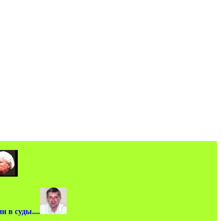
 в суды....