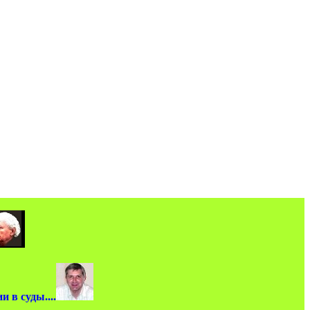
 в суды....