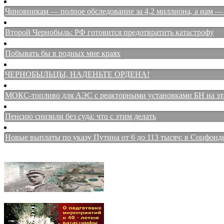
Чиновникам — полное обследование за 4,2 миллиона, а нам — 
Второй Чернобыль: РФ готовится предотвратить катастрофу
Побывать бы в родных мне краях
ЧЕРНОБЫЛЬЦЫ, НАДЕНЬТЕ ОРДЕНА!
МОКС-топливо для АЭС с реакторными установками БН на этап
Пенсию снизили без суда: что с этим делать
Новые выплаты по указу Путина от 6 до 113 тысяч: в Соцфонд