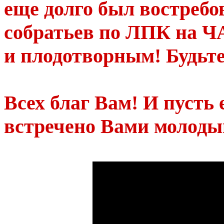
еще долго был востребо
собратьев по ЛПК на Ч
и плодотворным! Будьте
Всех благ Вам! И пусть
встречено Вами молоды