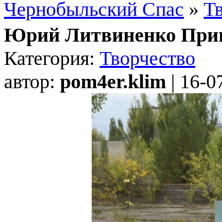
Чернобыльский Спас
»
Т
Юрий Литвиненко При
Категория:
Творчество
автор:
pom4er.klim
| 16-0