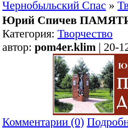
Чернобыльский Спас
»
Т
Юрий Спичев ПАМЯ
Категория:
Творчество
автор:
pom4er.klim
| 20-1
Комментарии (0)
Подробн