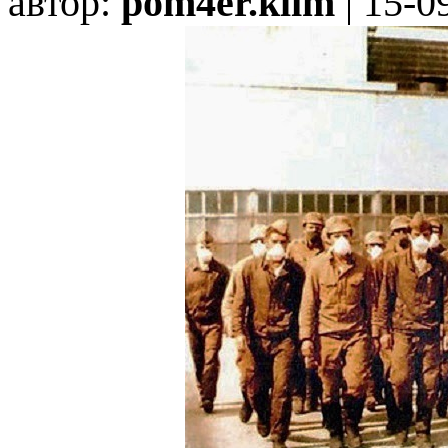
автор:
pom4er.klim
| 15-0