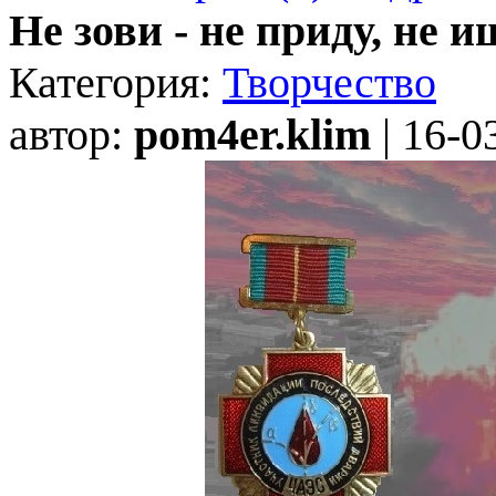
Не зови - не приду, не и
Категория:
Творчество
автор:
pom4er.klim
| 16-0