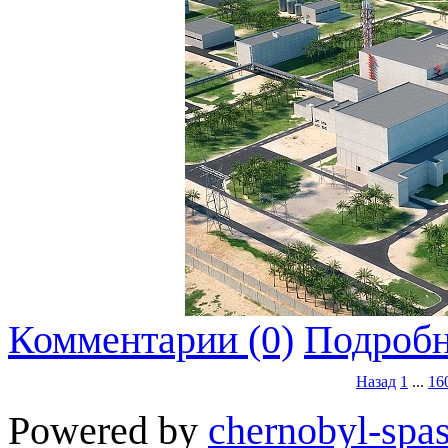
Комментарии (0)
Подробн
Назад
1
...
16
Powered by
chernobyl-spas