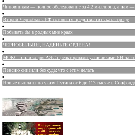
Чиновникам — полное обследование за 4,2 миллиона, а нам — 
Второй Чернобыль: РФ готовится предотвратить катастрофу
Побывать бы в родных мне краях
ЧЕРНОБЫЛЬЦЫ, НАДЕНЬТЕ ОРДЕНА!
МОКС-топливо для АЭС с реакторными установками БН на этап
Пенсию снизили без суда: что с этим делать
Новые выплаты по указу Путина от 6 до 113 тысяч: в Соцфонд