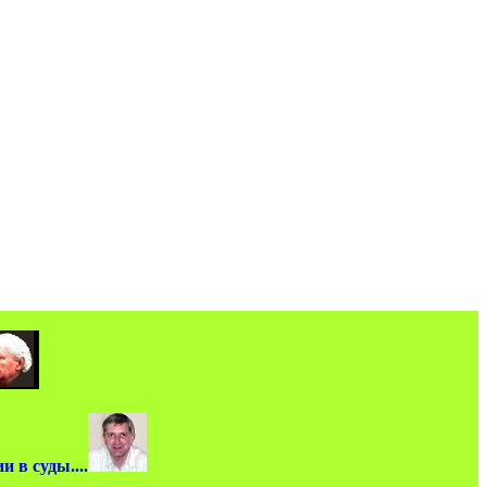
 в суды....