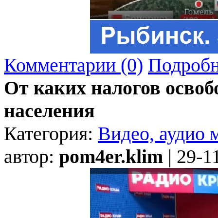
Комментарии (0)
Подробн
От каких налогов осво
населения
Категория:
Видео, аудио 
автор:
pom4er.klim
| 29-1