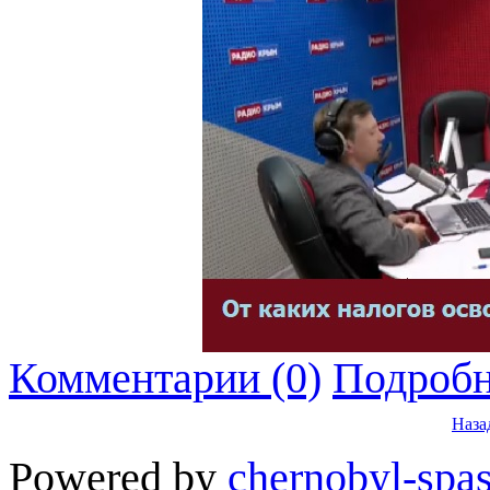
Комментарии (0)
Подробн
Наза
Powered by
chernobyl-spas