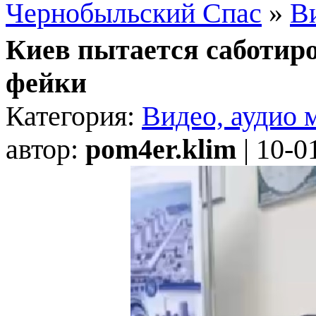
Чернобыльский Спас
»
Ви
Киев пытается саботиро
фейки
Категория:
Видео, аудио 
автор:
pom4er.klim
| 10-0