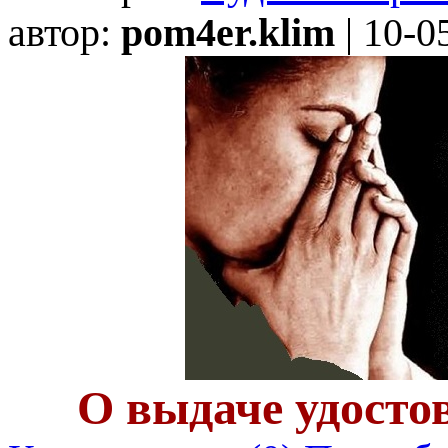
автор:
pom4er.klim
| 10-0
О выдаче удосто