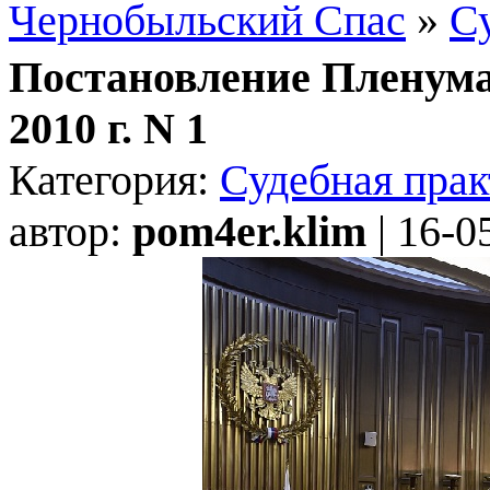
Чернобыльский Спас
»
С
Постановление Пленума
2010 г. N 1
Категория:
Судебная прак
автор:
pom4er.klim
| 16-0