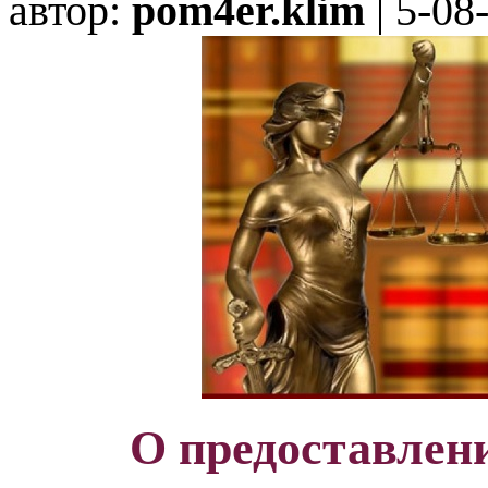
автор:
pom4er.klim
| 5-08
О предоставлен