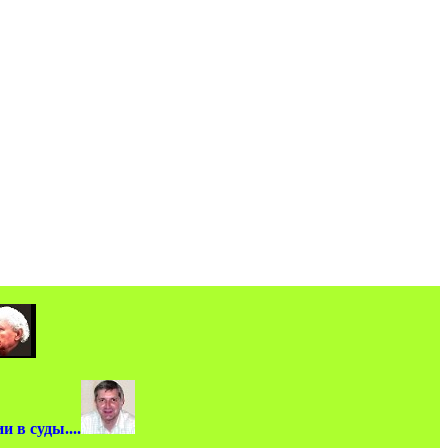
 в суды....