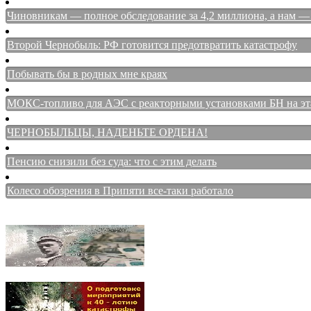
Чиновникам — полное обследование за 4,2 миллиона, а нам — 
Второй Чернобыль: РФ готовится предотвратить катастрофу
Побывать бы в родных мне краях
МОКС-топливо для АЭС с реакторными установками БН на этап
ЧЕРНОБЫЛЬЦЫ, НАДЕНЬТЕ ОРДЕНА!
Пенсию снизили без суда: что с этим делать
Колесо обозрения в Припяти все-таки работало