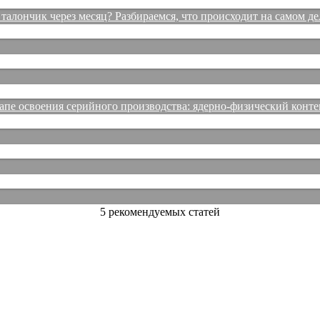
талончик через месяц? Разбираемся, что происходит на самом де
е освоения серийного производства: ядерно-физический конте
5 рекомендуемых статей