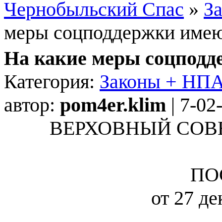
Чернобыльский Спас
»
З
меры соцподдержки име
На какие меры соцпод
Категория:
Законы + НПА
автор:
pom4er.klim
| 7-02
ВЕРХОВНЫЙ СОВ
ПО
от 27 де