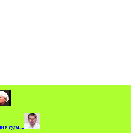
 в суды....