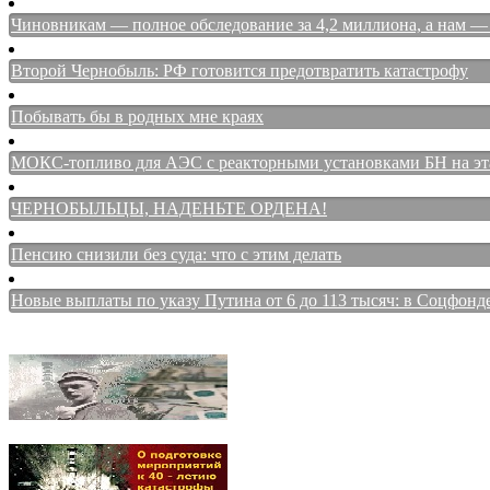
Чиновникам — полное обследование за 4,2 миллиона, а нам — 
Второй Чернобыль: РФ готовится предотвратить катастрофу
Побывать бы в родных мне краях
МОКС-топливо для АЭС с реакторными установками БН на этап
ЧЕРНОБЫЛЬЦЫ, НАДЕНЬТЕ ОРДЕНА!
Пенсию снизили без суда: что с этим делать
Новые выплаты по указу Путина от 6 до 113 тысяч: в Соцфонд