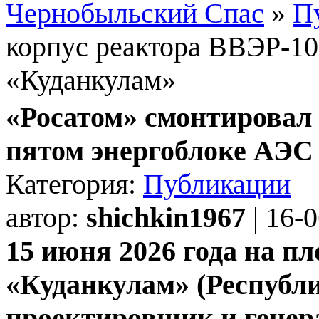
Чернобыльский Спас
»
П
корпус реактора ВВЭР-10
«Куданкулам»
«Росатом» смонтировал 
пятом энергоблоке АЭС
Категория:
Публикации
автор:
shichkin1967
| 16-
15 июня 2026 года на 
«Куданкулам» (Республ
проектировщик и генер