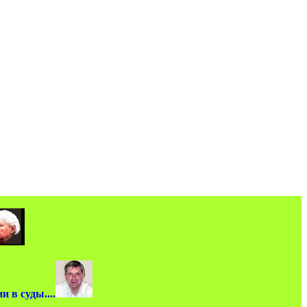
 в суды....