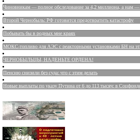
Чиновникам — полное обследование за 4,2 миллиона, а нам — 
Второй Чернобыль: РФ готовится предотвратить катастрофу
Побывать бы в родных мне краях
МОКС-топливо для АЭС с реакторными установками БН на этап
ЧЕРНОБЫЛЬЦЫ, НАДЕНЬТЕ ОРДЕНА!
Пенсию снизили без суда: что с этим делать
Новые выплаты по указу Путина от 6 до 113 тысяч: в Соцфонд