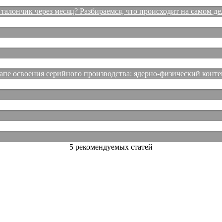
талончик через месяц? Разбираемся, что происходит на самом де
е освоения серийного производства: ядерно-физический конте
5 рекомендуемых статей