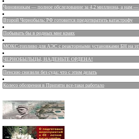
Чиновникам — полное обследование за 4,2 миллиона, а нам — 
Второй Чернобыль: РФ готовится предотвратить катастрофу
Побывать бы в родных мне краях
МОКС-топливо для АЭС с реакторными установками БН на этап
ЧЕРНОБЫЛЬЦЫ, НАДЕНЬТЕ ОРДЕНА!
Пенсию снизили без суда: что с этим делать
Колесо обозрения в Припяти все-таки работало