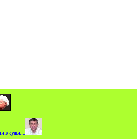
 в суды....