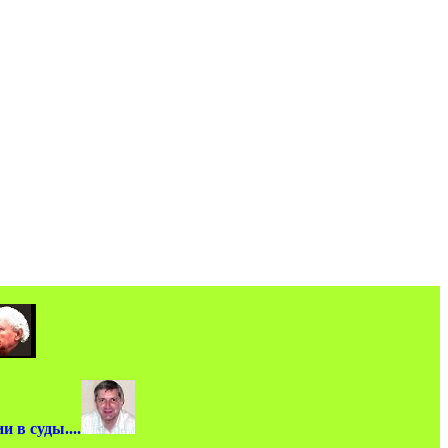
 в суды....