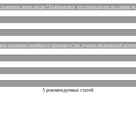
талончик через месяц? Разбираемся, что происходит на самом де
е освоения серийного производства: ядерно-физический конте
5 рекомендуемых статей