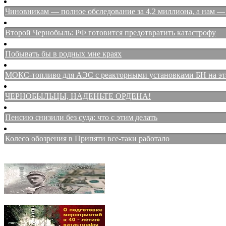
Чиновникам — полное обследование за 4,2 миллиона, а нам — 
Второй Чернобыль: РФ готовится предотвратить катастрофу
Побывать бы в родных мне краях
МОКС-топливо для АЭС с реакторными установками БН на этап
ЧЕРНОБЫЛЬЦЫ, НАДЕНЬТЕ ОРДЕНА!
Пенсию снизили без суда: что с этим делать
Колесо обозрения в Припяти все-таки работало