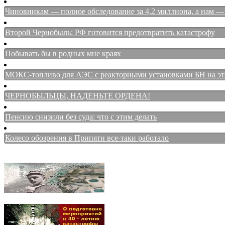
Чиновникам — полное обследование за 4,2 миллиона, а нам — 
Второй Чернобыль: РФ готовится предотвратить катастрофу
Побывать бы в родных мне краях
МОКС-топливо для АЭС с реакторными установками БН на этап
ЧЕРНОБЫЛЬЦЫ, НАДЕНЬТЕ ОРДЕНА!
Пенсию снизили без суда: что с этим делать
Колесо обозрения в Припяти все-таки работало