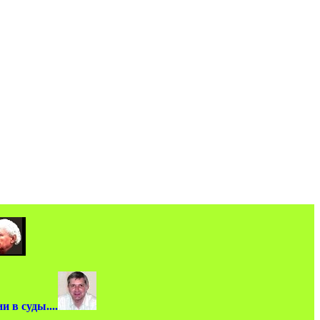
 в суды....