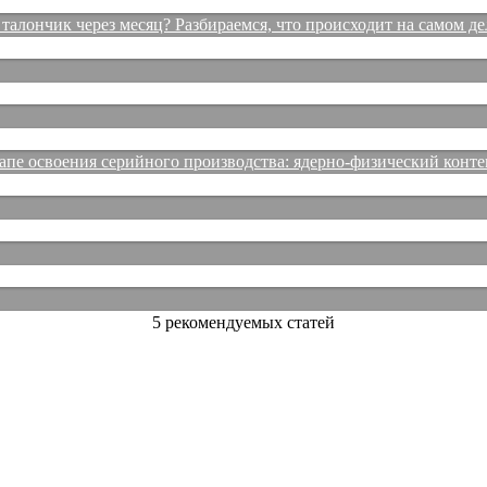
талончик через месяц? Разбираемся, что происходит на самом де
е освоения серийного производства: ядерно-физический конте
5 рекомендуемых статей