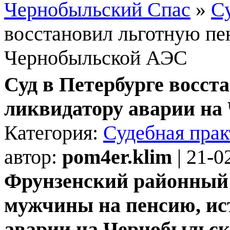
Чернобыльский Спас
»
С
восстановил льготную пе
Чернобыльской АЭС
Суд в Петербурге восст
ликвидатору аварии н
Категория:
Судебная прак
автор:
pom4er.klim
| 21-0
Фрунзенский районный 
мужчины на пенсию, ис
аварии на Чернобыльск