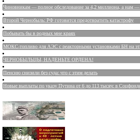
Чиновникам — полное обследование за 4,2 миллиона, а нам — 
Второй Чернобыль: РФ готовится предотвратить катастрофу
Побывать бы в родных мне краях
МОКС-топливо для АЭС с реакторными установками БН на этап
ЧЕРНОБЫЛЬЦЫ, НАДЕНЬТЕ ОРДЕНА!
Пенсию снизили без суда: что с этим делать
Новые выплаты по указу Путина от 6 до 113 тысяч: в Соцфонд