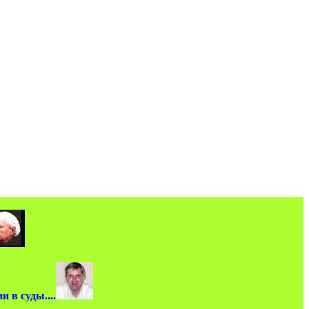
 в суды....