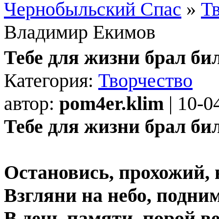
Чернобыльский Спас
»
Т
Владимир Екимов
Тебе для жизни брал б
Категория:
Творчество
автор:
pom4er.klim
| 10-0
Тебе для жизни брал би
Остановись, прохожий, 
Взгляни на небо, подни
В день памяти, порой в