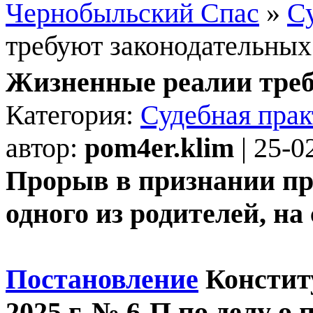
Чернобыльский Спас
»
С
требуют законодательных
Жизненные реалии треб
Категория:
Судебная прак
автор:
pom4er.klim
| 25-0
Прорыв в признании пра
одного из родителей, н
Постановление
Конститу
2025 г. № 6-П по делу о