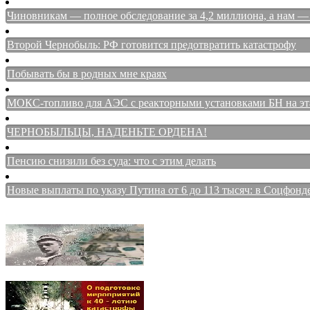
Чиновникам — полное обследование за 4,2 миллиона, а нам — 
Второй Чернобыль: РФ готовится предотвратить катастрофу
Побывать бы в родных мне краях
МОКС-топливо для АЭС с реакторными установками БН на этап
ЧЕРНОБЫЛЬЦЫ, НАДЕНЬТЕ ОРДЕНА!
Пенсию снизили без суда: что с этим делать
Новые выплаты по указу Путина от 6 до 113 тысяч: в Соцфонд