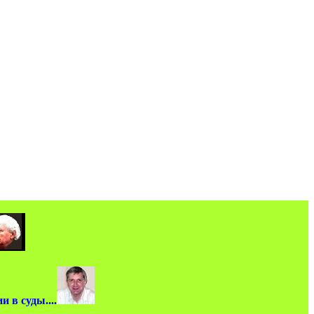
 в суды....