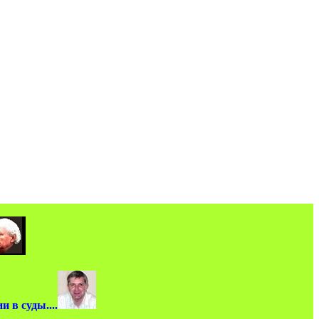
 в суды....