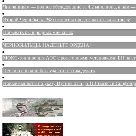
Чиновникам — полное обследование за 4,2 миллиона, а нам — 
Второй Чернобыль: РФ готовится предотвратить катастрофу
Побывать бы в родных мне краях
ЧЕРНОБЫЛЬЦЫ, НАДЕНЬТЕ ОРДЕНА!
МОКС-топливо для АЭС с реакторными установками БН на этап
Пенсию снизили без суда: что с этим делать
Новые выплаты по указу Путина от 6 до 113 тысяч: в Соцфонд