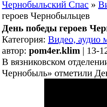
Чернобыльский Спас
»
Ви
героев Чернобыльцев
День победы героев Че
Категория:
Видео, аудио 
автор:
pom4er.klim
| 13-1
В вязниковском отделени
Чернобыль» отметили Ден