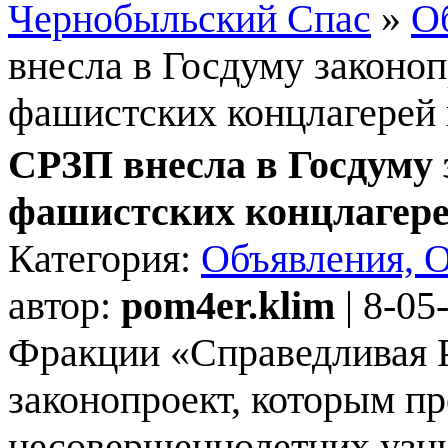
Чернобыльский Спас
»
О
внесла в Госдуму законоп
фашистских концлагерей
СРЗП внесла в Госдуму 
фашистских концлагере
Категория:
Объявления, 
автор:
pom4er.klim
| 8-05
Фракции «Справедливая Р
законопроект, которым п
несовершеннолетних узни