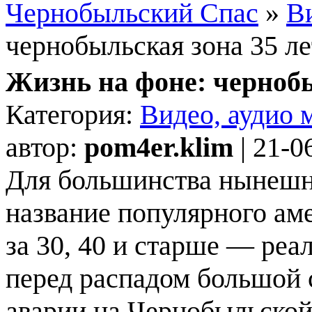
Чернобыльский Спас
»
Ви
чернобыльская зона 35 ле
Жизнь на фоне: чернобы
Категория:
Видео, аудио 
автор:
pom4er.klim
| 21-0
Для большинства нынешн
название популярного ам
за 30, 40 и старше — реа
перед распадом большой 
аварии на Чернобыльской