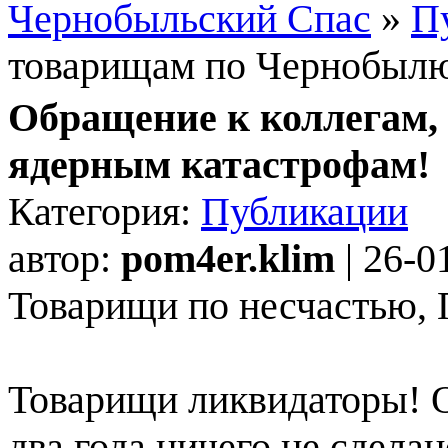
Чернобыльский Спас
»
П
товарищам по Чернобылю
Обращение к коллегам,
ядерным катастрофам!
Категория:
Публикации
автор:
pom4er.klim
| 26-0
Товарищи по несчастью, 
Товарищи ликвидаторы! 
два года ничего не сдела