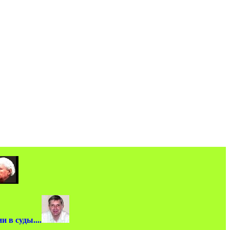
 в суды....