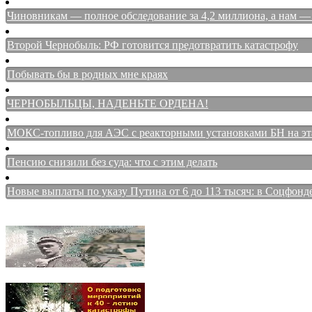
Чиновникам — полное обследование за 4,2 миллиона, а нам — 
Второй Чернобыль: РФ готовится предотвратить катастрофу
Побывать бы в родных мне краях
ЧЕРНОБЫЛЬЦЫ, НАДЕНЬТЕ ОРДЕНА!
МОКС-топливо для АЭС с реакторными установками БН на этап
Пенсию снизили без суда: что с этим делать
Новые выплаты по указу Путина от 6 до 113 тысяч: в Соцфонд