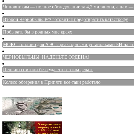
Чиновникам — полное обследование за 4,2 миллиона, а нам — 
Второй Чернобыль: РФ готовится предотвратить катастрофу
Побывать бы в родных мне краях
МОКС-топливо для АЭС с реакторными установками БН на этап
ЧЕРНОБЫЛЬЦЫ, НАДЕНЬТЕ ОРДЕНА!
Пенсию снизили без суда: что с этим делать
Колесо обозрения в Припяти все-таки работало