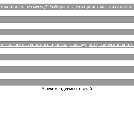
талончик через месяц? Разбираемся, что происходит на самом де
е освоения серийного производства: ядерно-физический конте
5 рекомендуемых статей