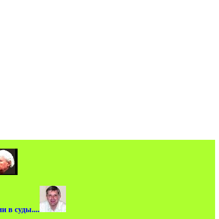
 в суды....