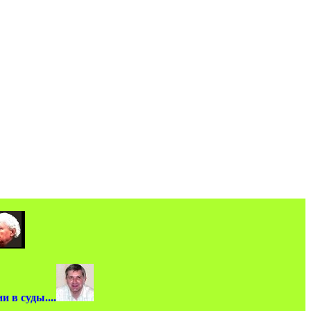
 в суды....