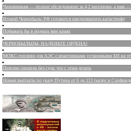
Чиновникам — полное обследование за 4,2 миллиона, а нам — 
Второй Чернобыль: РФ готовится предотвратить катастрофу
Побывать бы в родных мне краях
ЧЕРНОБЫЛЬЦЫ, НАДЕНЬТЕ ОРДЕНА!
МОКС-топливо для АЭС с реакторными установками БН на этап
Пенсию снизили без суда: что с этим делать
Новые выплаты по указу Путина от 6 до 113 тысяч: в Соцфонд